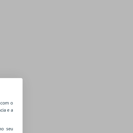
, com o
cia e a
no seu