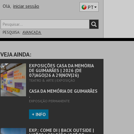
Olá,
iniciar sessão
PT
PESQUISA:
AVANÇADA
DISTRITO
VEJA AINDA:
SALA
EXPOSIÇÕES CASA DA MEMÓRIA
DE GUIMARÃES | 2026 (DE
07|AGO|26 A 29|NOV|26)
TEATRO & ARTE | EXPOSIÇÃO
CASA DA MEMÓRIA DE GUIMARÃES
.
EXPOSIÇÃO PERMANENTE
+ INFO
EXP.: COME DI | BACK OUTSIDE |