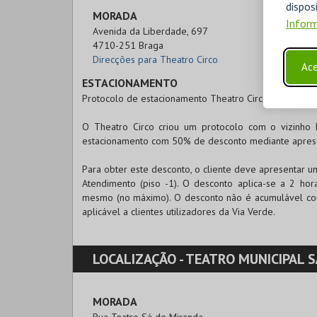
disp
MORADA
Inform
Avenida da Liberdade, 697

4710-251 Braga
Direcções para Theatro Circo
Ace
ESTACIONAMENTO
Protocolo de estacionamento Theatro Circo x Liberdad
O Theatro Circo criou um protocolo com o vizinho 
estacionamento com 50% de desconto mediante aprese
Para obter este desconto, o cliente deve apresentar u
Atendimento (piso -1). O desconto aplica-se a 2 ho
mesmo (no máximo). O desconto não é acumulável com
aplicável a clientes utilizadores da Via Verde.
LOCALIZAÇÃO -
TEATRO MUNICIPAL SÁ DE 
MORADA