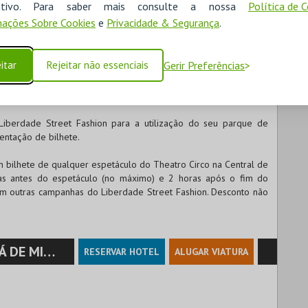
ositivo. Para saber mais consulte a nossa
Política de 
ações Sobre Cookies
e
Privacidade & Segurança
.
itar
Rejeitar não essenciais
Gerir Preferências
e Street Fashion
Liberdade Street Fashion para a utilização do seu parque de
ntação de bilhete.
m bilhete de qualquer espetáculo do Theatro Circo na Central de
ras antes do espetáculo (no máximo) e 2 horas após o fim do
 outras campanhas do Liberdade Street Fashion. Desconto não
MIRANDA.
RESERVAR HOTEL
ALUGAR VIATURA