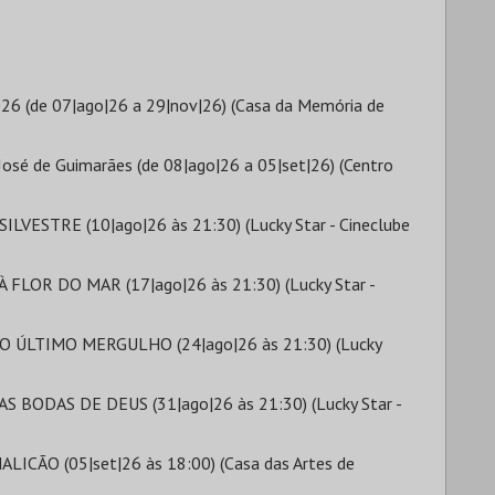
26 (de 07|ago|26 a 29|nov|26) (Casa da Memória de
 José de Guimarães (de 08|ago|26 a 05|set|26) (Centro
ESTRE (10|ago|26 às 21:30) (Lucky Star - Cineclube
LOR DO MAR (17|ago|26 às 21:30) (Lucky Star -
 ÚLTIMO MERGULHO (24|ago|26 às 21:30) (Lucky
BODAS DE DEUS (31|ago|26 às 21:30) (Lucky Star -
ICÃO (05|set|26 às 18:00) (Casa das Artes de