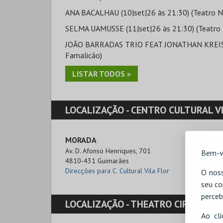
ANA BACALHAU (10|set|26 às 21:30) (Teatro Nar
SELMA UAMUSSE (11|set|26 às 21:30) (Teatro N
JOÃO BARRADAS TRIO FEAT JONATHAN KREISBER
Famalicão)
LISTAR TODOS »
LOCALIZAÇÃO -
CENTRO CULTURAL VILA FLOR -
MORADA
Av. D. Afonso Henriques, 701

Bem-v
4810-431 Guimarães
Direcções para C. Cultural Vila Flor
O noss
seu co
perceb
LOCALIZAÇÃO -
THEATRO CIRCO
Ao cl