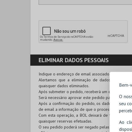
ELIMINAR DADOS PESSOAIS
Indique o endereço de email associado à conta que 
Alertamos que a eliminação de dados pessoais
Bem-v
quaisquer dados eliminados.
Após submeter o pedido, receberá um email com o
O noss
Será necessário aprovar este pedido para confirmar
seu co
Após a confirmação do pedido, os dados serão a
de email a informação de que o processo foi conclu
perceb
Com esta operação, a BOL deixará de ter os dados 
quaisquer reservas efetuadas.
Ao cl
O seu pedido poderá ser negado pelas seguintes ra
disp