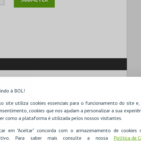
pretende eliminar os dados pessoais.
 é
permanente e definitiva
, não podendo ser recuperados
indo à BOL!
 pedido de confirmação do mesmo.
o site utiliza cookies essenciais para o funcionamento do site e
 a eliminação dos dados pessoais.
nsentimento, cookies que nos ajudam a personalizar a sua experiên
pagados em 24 horas e será enviado para o mesmo endereço
ído.
er como a plataforma é utilizada pelos nossos visitantes.
pessoais, histórico de compras, sendo ainda disponibilizadas
icar em "Aceitar" concorda com o armazenamento de cookies 
zões:
ositivo. Para saber mais consulte a nossa
Política de 