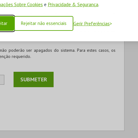
ativa;
ações Sobre Cookies
e
Privacidade & Segurança
.
 realizou;
ão de preenchimento de inquérito e o mesmo ainda não se
itar
Rejeitar não essenciais
Gerir Preferências
iente e o mesmo ainda se encontra ativo.
ifiquem, poderá efetuar um novo pedido de esquecimento no
 não poderão ser apagados do sistema. Para estes casos, os
enção requerido.