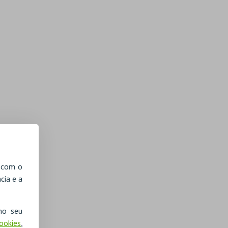
, com o
cia e a
no seu
Cookies
,