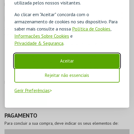
utilizada pelos nossos visitantes.
Por defeito, é assinalado o tipo de bilhete Inteiro.
Ao clicar em "Aceitar" concorda com o
armazenamento de cookies no seu dispositivo. Para
saber mais consulte a nossa
Política de Cookies
,
Se pretende
comprar com desconto, trocar vouchers ou passes
,
deverá proceder da seguinte forma:
Informações Sobre Cookies
e
Privacidade & Segurança
.
Desconto
- Escolher o desconto correspondente para cada
bilhete;
Cartão/Voucher/Passe
- Escolher o cartão/voucher/passe para
Aceitar
cada bilhete, carregar no botão para aplicar as alterações e
posteriormente indicar o código de barras do
cartão/voucher/passe.
Rejeitar não essenciais
Pressione
Seguinte
para avançar para o próximo passo.
Gerir Preferências
PAGAMENTO
Para concluir a sua compra, deve indicar os seus elementos de: